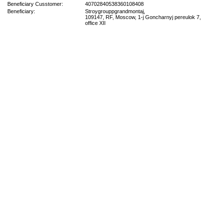
Beneficiary Cusstomer:
40702840538360108408
Beneficiary:
Stroygrouppgrandmontaj,
109147, RF, Moscow, 1-j Goncharnyj pereulok 7,
office XII