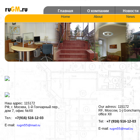
Главная
О компании
Новости
Home
About
News
Наш адрес: 115172
Our adress: 115172
РФ, г. Москва, 1-й Гончарный пер.,
RF, Moscow, 1-j Goncharny
дом 7, офис №XII
office XII
Тел.:
+7(916) 516-12-03
Tel:
+7 (916) 516-12-03
E-mail:
rugm55@mail.ru
E-mail:
rugm55@mail.ru