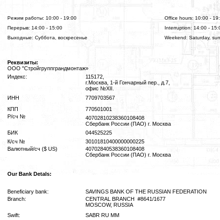
Режим работы: 10:00 - 19:00
Office hours: 10:00 - 19
Перерыв: 14:00 - 15:00
Interruption: 14:00 - 15:
Выходные: Суббота, воскресенье
Weekend: Saturday, su
Реквизиты:
ООО "Стройгруппграндмонтаж»
Индекс:
115172,
г.Москва, 1-й Гончарный пер., д.7,
офис №XII.
ИНН
7709703567
КПП
770501001
Р/сч №
40702810238360108408
Сбербанк России (ПАО) г. Москва
БИК
044525225
К/сч №
30101810400000000225
Валютный/сч ($ US)
40702840538360108408
Сбербанк России (ПАО) г. Москва
Our Bank Detals:
Beneficiary bank:
SAVINGS BANK OF THE RUSSIAN FEDERATION
Branch:
CENTRAL BRANCH #8641/1677
MOSCOW, RUSSIA
Swift:
SABR RU MM