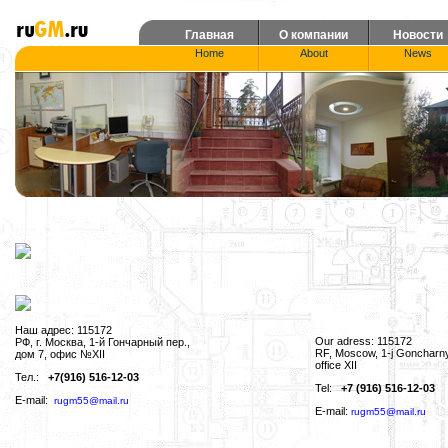
Главная
О компании
Новости
Home
About
News
Наш адрес: 115172
Our adress: 115172
РФ, г. Москва, 1-й Гончарный пер.,
RF, Moscow, 1-j Goncharny
дом 7, офис №XII
office XII
Тел.:
+7(916) 516-12-03
Tel:
+7 (916) 516-12-03
E-mail:
rugm55@mail.ru
E-mail:
rugm55@mail.ru