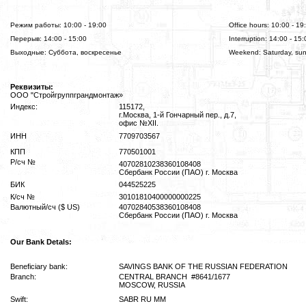
Режим работы: 10:00 - 19:00
Office hours: 10:00 - 19
Перерыв: 14:00 - 15:00
Interruption: 14:00 - 15:
Выходные: Суббота, воскресенье
Weekend: Saturday, su
Реквизиты:
ООО "Стройгруппграндмонтаж»
Индекс:
115172,
г.Москва, 1-й Гончарный пер., д.7,
офис №XII.
ИНН
7709703567
КПП
770501001
Р/сч №
40702810238360108408
Сбербанк России (ПАО) г. Москва
БИК
044525225
К/сч №
30101810400000000225
Валютный/сч ($ US)
40702840538360108408
Сбербанк России (ПАО) г. Москва
Our Bank Detals:
Beneficiary bank:
SAVINGS BANK OF THE RUSSIAN FEDERATION
Branch:
CENTRAL BRANCH #8641/1677
MOSCOW, RUSSIA
Swift:
SABR RU MM