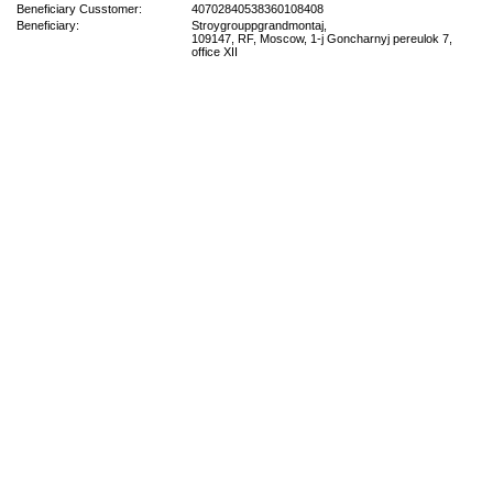
Beneficiary Cusstomer:
40702840538360108408
Beneficiary:
Stroygrouppgrandmontaj,
109147, RF, Moscow, 1-j Goncharnyj pereulok 7,
office XII