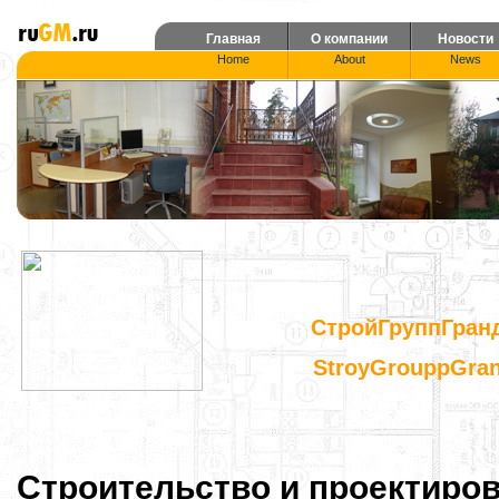
Главная
О компании
Новости
Home
About
News
СтройГруппГран
StroyGrouppGra
Строительство и проектиров