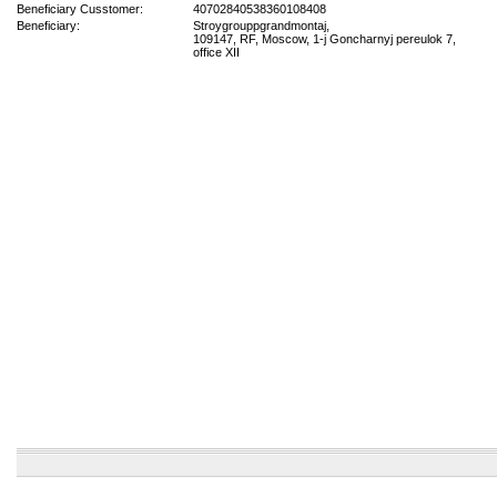
Beneficiary Cusstomer:
40702840538360108408
Beneficiary:
Stroygrouppgrandmontaj,
109147, RF, Moscow, 1-j Goncharnyj pereulok 7,
office XII