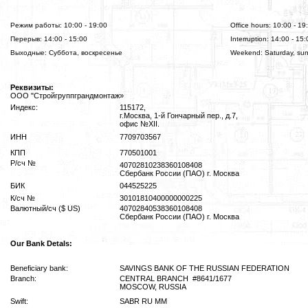
Режим работы: 10:00 - 19:00
Office hours: 10:00 - 19
Перерыв: 14:00 - 15:00
Interruption: 14:00 - 15:
Выходные: Суббота, воскресенье
Weekend: Saturday, su
Реквизиты:
ООО "Стройгруппграндмонтаж»
Индекс:
115172,
г.Москва, 1-й Гончарный пер., д.7,
офис №XII.
ИНН
7709703567
КПП
770501001
Р/сч №
40702810238360108408
Сбербанк России (ПАО) г. Москва
БИК
044525225
К/сч №
30101810400000000225
Валютный/сч ($ US)
40702840538360108408
Сбербанк России (ПАО) г. Москва
Our Bank Detals:
Beneficiary bank:
SAVINGS BANK OF THE RUSSIAN FEDERATION
Branch:
CENTRAL BRANCH #8641/1677
MOSCOW, RUSSIA
Swift:
SABR RU MM