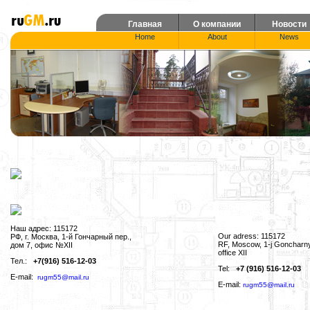
Главная
О компании
Новости
Home
About
News
Наш адрес: 115172
Our adress: 115172
РФ, г. Москва, 1-й Гончарный пер.,
RF, Moscow, 1-j Goncharny
дом 7, офис №XII
office XII
Тел.:
+7(916) 516-12-03
Tel:
+7 (916) 516-12-03
E-mail:
rugm55@mail.ru
E-mail:
rugm55@mail.ru