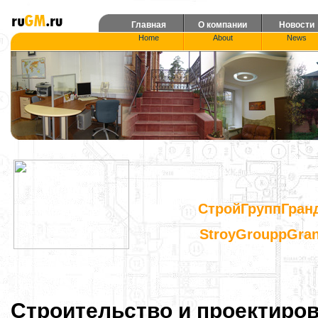
Главная
О компании
Новости
Home
About
News
СтройГруппГран
StroyGrouppGra
Строительство и проектиров