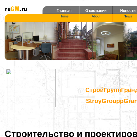
Главная
О компании
Новости
Home
About
News
СтройГруппГран
StroyGrouppGra
Строительство и проектиров