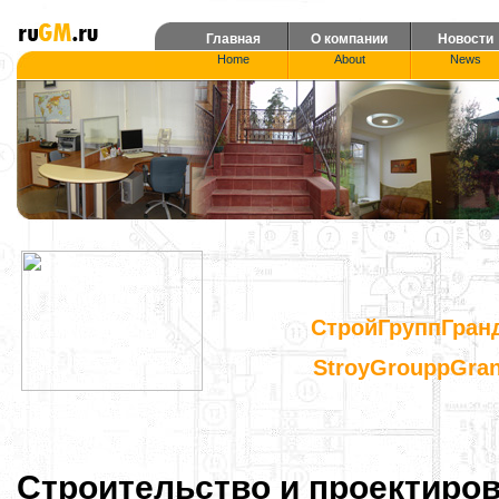
Главная
О компании
Новости
Home
About
News
СтройГруппГран
StroyGrouppGra
Строительство и проектиров